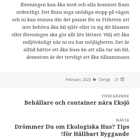
föreningen kan åka med och alla kommer fram
ordentligt. Det finns inga onödiga stopp på vägen
och ni kan stanna där det passar för er. Friheten att
inte behöva åka bil själv eller ta sig dit klassen
eller föreningen ska gör allt lite lättare. Välj att åka
miljövänligt när ni nu har möjligheten. Det är
alltid bättre att åka buss än att alla tar sin bil,
dessutom är det trevligt att åka tillsammans.
Övrigt
den
21 Februari, 2023
Inläggsnavigering
FÖREGÅENDE
Behållare och container nära Eksjö
:
NÄSTA
Drömmer Du om Ekologiska Hus? Tips
:
för Hållbart Byggande!